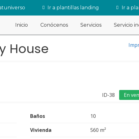
eatuniverso
Ir a plantillas landing
Ir a pl
Inicio
Conócenos
Servicios
Servicio i
ry House
Impr
ID-38
En ven
Baños
10
Vivienda
560 m²