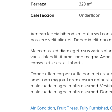
Terraza
320 m²
Calefacción
Underfloor
Aenean lacinia bibendum nulla sed conse
posuere velit aliquet. Donec id elit non 
Maecenas sed diam eget risus varius bla
varius blandit sit amet non magna. Aene
consectetur est at lobortis.
Donec ullamcorper nulla non metus auctor
amet non magna. Lorem ipsum dolor sit a
malesuada magna mollis euismod. Vestibu
malesuada magna mollis euismod. Donec i
Air Condition
,
Fruit Trees
,
Fully Furnished
,