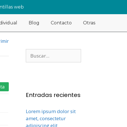
antillas web
ndividual
Blog
Contacto
Otras
imir
ta
Entradas recientes
Lorem ipsum dolor sit
amet, consectetur
adipiscing elit