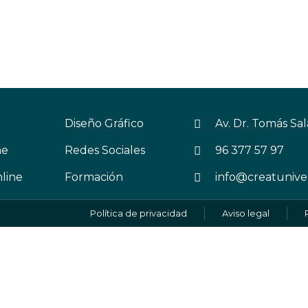
Diseño Gráfico
Av. Dr. Tomás Sal
ne
Redes Sociales
96 377 57 97
line
Formación
info@creatunive
Política de privacidad
Aviso legal