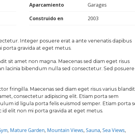
Aparcamiento
Garages
Construido en
2003
ctetur. Integer posuere erat a ante venenatis dapibus
mi porta gravida at eget metus.
ndit sit amet non magna. Maecenas sed diam eget risus
an lacinia bibendum nulla sed consectetur. Sed posuere
 fringilla. Maecenas sed diam eget risus varius blandit 
met, consectetur adipiscing elit. Etiam porta sem
lum id ligula porta felis euismod semper. Etiam porta 
d elit non mi porta gravida at eget metus.
Gym
,
Mature Garden
,
Mountain Views
,
Sauna
,
Sea Views
,