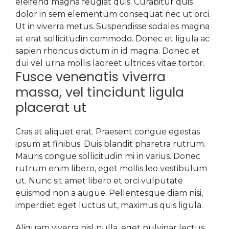
eleifend magna feugiat quis. Curabitur quis
dolor in sem elementum consequat nec ut orci.
Ut in viverra metus. Suspendisse sodales magna
at erat sollicitudin commodo. Donec et ligula ac
sapien rhoncus dictum in id magna. Donec et
dui vel urna mollis laoreet ultrices vitae tortor.
Fusce venenatis viverra
massa, vel tincidunt ligula
placerat ut
Cras at aliquet erat. Praesent congue egestas
ipsum at finibus. Duis blandit pharetra rutrum.
Mauris congue sollicitudin mi in varius. Donec
rutrum enim libero, eget mollis leo vestibulum
ut. Nunc sit amet libero et orci vulputate
euismod non a augue. Pellentesque diam nisi,
imperdiet eget luctus ut, maximus quis ligula.
Aliquam viverra nisl nulla, eget pulvinar lectus