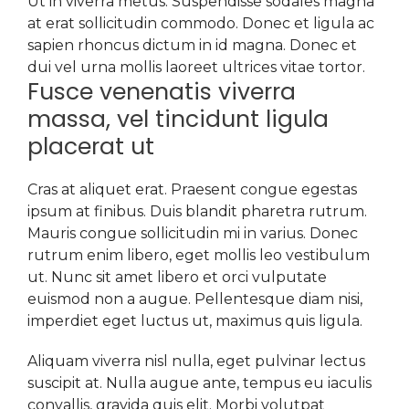
Ut in viverra metus. Suspendisse sodales magna
at erat sollicitudin commodo. Donec et ligula ac
sapien rhoncus dictum in id magna. Donec et
dui vel urna mollis laoreet ultrices vitae tortor.
Fusce venenatis viverra
massa, vel tincidunt ligula
placerat ut
Cras at aliquet erat. Praesent congue egestas
ipsum at finibus. Duis blandit pharetra rutrum.
Mauris congue sollicitudin mi in varius. Donec
rutrum enim libero, eget mollis leo vestibulum
ut. Nunc sit amet libero et orci vulputate
euismod non a augue. Pellentesque diam nisi,
imperdiet eget luctus ut, maximus quis ligula.
Aliquam viverra nisl nulla, eget pulvinar lectus
suscipit at. Nulla augue ante, tempus eu iaculis
convallis, gravida quis elit. Morbi volutpat